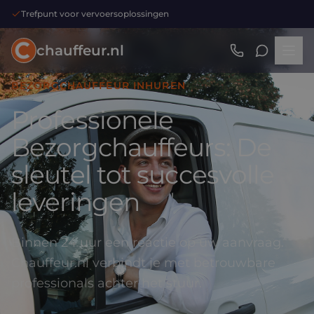
Trefpunt voor vervoersoplossingen
chauffeur.nl
BEZORGCHAUFFEUR INHUREN
Professionele
Bezorgchauffeurs: De
sleutel tot succesvolle
leveringen
Binnen 24 uur een reactie op uw aanvraag.
Chauffeur.nl verbindt je met betrouwbare
professionals achter het stuur.