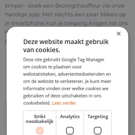
simpel - boek een Bezorgchauffeur via onze
handige app. Met slechts een paar tikken op
je smartphone kun je toegang krijgen tot ons
netwerk van topchauffeurs die staan te
×
popelen om jouw lading te vervoeren.
Deze website maakt gebruik
van cookies.
Deze site gebruikt Google Tag Manager
om cookies te plaatsen voor
webstatistieken, advertentiedoeleinden en
om de website te verbeteren. Je kunt meer
informatie vinden over welke cookies we
Stiptheid
gebruiken of deze uitschakelen in ons
Onze chauffeurs begrijpen het belang van
cookiebeleid.
Lees verder
tijdige leveringen en zullen er altijd zijn
Strikt
Analytics
Targeting
wanneer je ze nodig hebt.
noodzakelijk