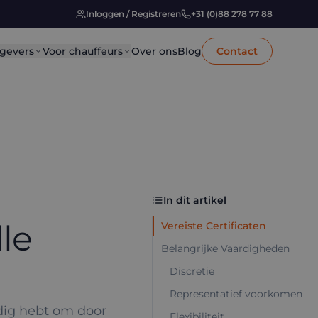
Inloggen / Registreren
+31 (0)88 278 77 88
gevers
Voor chauffeurs
Over ons
Blog
Contact
In dit artikel
le
Vereiste Certificaten
Belangrijke Vaardigheden
Discretie
Representatief voorkomen
dig hebt om door
Flexibiliteit