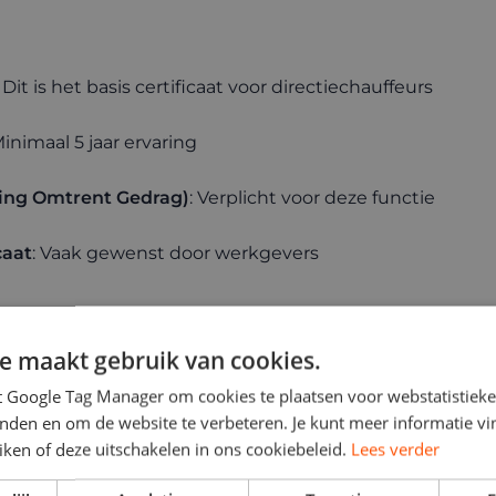
: Dit is het basis certificaat voor directiechauffeurs
Minimaal 5 jaar ervaring
ing Omtrent Gedrag)
: Verplicht voor deze functie
caat
: Vaak gewenst door werkgevers
e maakt gebruik van cookies.
t Google Tag Manager om cookies te plaatsen voor webstatistieke
rijke Vaardigheden
inden en om de website te verbeteren. Je kunt meer informatie v
ken of deze uitschakelen in ons cookiebeleid.
Lees verder