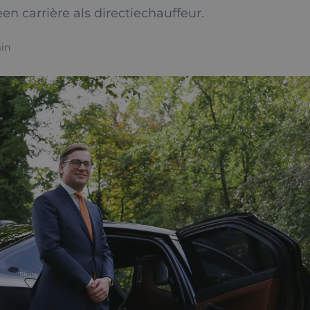
en carrière als directiechauffeur.
in