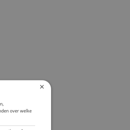
×
n,
inden over welke