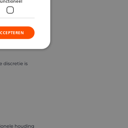
unctioneel
jn:
ACCEPTEREN
 discretie is
ssionele houding