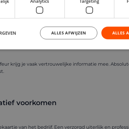
elijk
Analytics
Targeting
F
ertificaten zijn er een aantal soft skills die essentieel zi
ERGEVEN
ALLES AFWIJZEN
ALLES 
feur krijg je vaak vertrouwelijke informatie mee. Absolute
t.
atief voorkomen
ekaartje van het bedrijf. Een verzorgd uiterlijk en profe