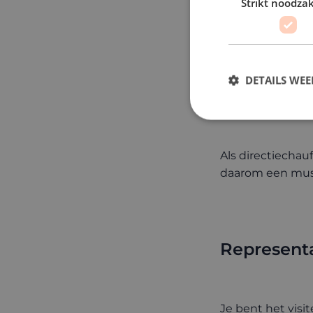
Strikt noodzak
Naast de formele c
DETAILS WE
Discretie
Als directiechauf
daarom een mus
Represent
Je bent het visit