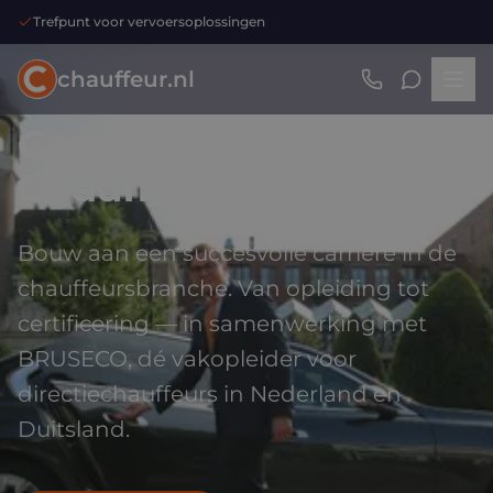
Trefpunt voor vervoersoplossingen
chauffeur.nl
Carrière advies voor
Chauffeurs
Bouw aan een succesvolle carrière in de
chauffeursbranche. Van opleiding tot
certificering — in samenwerking met
BRUSECO, dé vakopleider voor
directiechauffeurs in Nederland en
Duitsland.