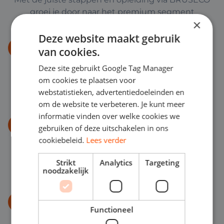
groei je door naar het premium segment
×
Deze website maakt gebruik
Meld je aan bij Chauffeur.nl
1
van cookies.
Maak een profiel aan en presenteer je ervaring,
Deze site gebruikt Google Tag Manager
kwalificaties en beschikbaarheid aan potentiële
om cookies te plaatsen voor
opdrachtgevers.
webstatistieken, advertentiedoeleinden en
om de website te verbeteren. Je kunt meer
informatie vinden over welke cookies we
Volg een opleiding bij BRUSECO
2
gebruiken of deze uitschakelen in ons
Investeer in een erkende vakopleiding. BRUSECO
cookiebeleid.
Lees verder
biedt praktijkgerichte trainingen met CCV- en
DEKRA-certificering voor het hoogste niveau.
Strikt
Analytics
Targeting
noodzakelijk
Behaal je certificeringen
3
Functioneel
Versterk je profiel met erkende diploma's zoals CCV-