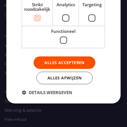
Strikt
Analytics
Targeting
BLIJF OP DE HOOGTE
noodzakelijk
E-mailadres
Aanmelden
Functioneel
VOOR CHAUFFEURS
Vacatures zoeken
Inschrijven
ALLES ACCEPTEREN
Carrière advies
Veelgestelde vragen
ALLES AFWIJZEN
VOOR WERKGEVERS
DETAILS WEERGEVEN
Total Driver Management
Werving & selectie
Flex-inhuur