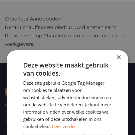
Chauffeur Aangeboden
Bent u chauffeur en biedt u uw diensten aan?
Registreer u op Chauffeur.nl en kom in contact met
werkgevers.
×
Deze website maakt gebruik
van cookies.
Deze site gebruikt Google Tag Manager
om cookies te plaatsen voor
chauffeur.nl
webstatistieken, advertentiedoeleinden en
om de website te verbeteren. Je kunt meer
Het platform voor professionele chauffeurs
en werkgevers in Nederland.
informatie vinden over welke cookies we
gebruiken of deze uitschakelen in ons
Onderdeel van de ChauffeurPRO Dienstengroep,
cookiebeleid.
Lees verder
met Brussaard Chauffeursdiensten en BRUSECO.