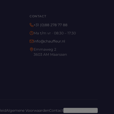
CONTACT
+31 (0)88 278 77 88
Ma t/m vr · 08:30 – 17:30
info@chauffeur.nl
Emmaweg 2
3603 AM Maarssen
leid
Algemene Voorwaarden
Contact
Cookie-instellingen