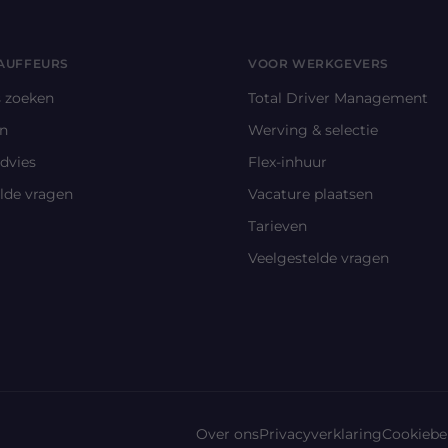
AUFFEURS
VOOR WERKGEVERS
s zoeken
Total Driver Management
en
Werving & selectie
advies
Flex-inhuur
lde vragen
Vacature plaatsen
Tarieven
Veelgestelde vragen
Over ons
Privacyverklaring
Cookiebe