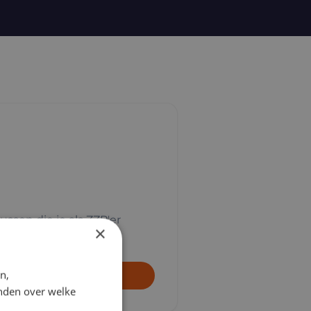
ussen die je als ZZP'er
×
n,
Bekijk
inden over welke