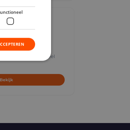
unctioneel
ACCEPTEREN
i door als professioneel
Bekijk