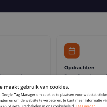
Opdrachten
bij vervoerders en
Eenmalige ritten en kl
oppakt.
e maakt gebruik van cookies.
t Google Tag Manager om cookies te plaatsen voor webstatistieke
k
inden en om de website te verbeteren. Je kunt meer informatie v
ken of deze uitschakelen in ons cookiebeleid.
Lees verder