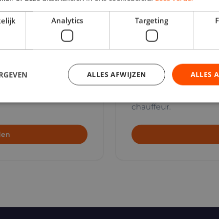
elijk
Analytics
Targeting
F
ERGEVEN
ALLES AFWIJZEN
ALLES 
Opleiding
ord gematcht op
Volg cursussen en groe
chauffeur.
den