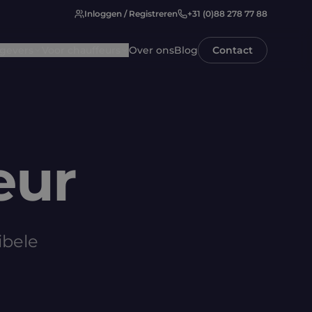
Inloggen / Registreren
+31 (0)88 278 77 88
gevers
Voor chauffeurs
Over ons
Blog
Contact
eur
ibele