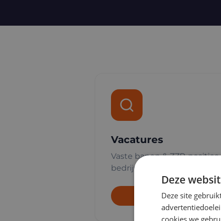
Vacatures
Vaste banen & ZZP-posities 
bedrijven.
Deze websit
Deze site gebruik
Bekij
advertentiedoele
cookies we gebrui