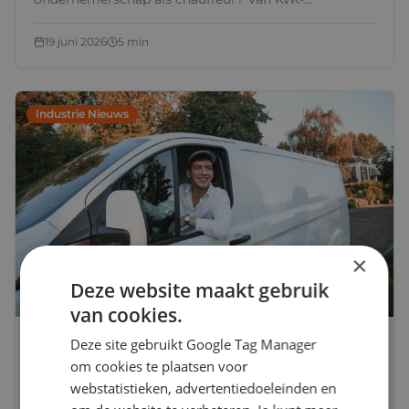
inschrijving en verzekeringen tot je eerste opdracht:
dit zijn de stappen om als zzp-chauffeur te starten.
19 juni 2026
5 min
Industrie Nieuws
×
Deze website maakt gebruik
van cookies.
Deze site gebruikt Google Tag Manager
Chauffeurs inhuren zonder risico
om cookies te plaatsen voor
Het inhuren van een zelfstandige chauffeur brengt
webstatistieken, advertentiedoeleinden en
vandaag de dag risico’s met zich mee. Wetgeving