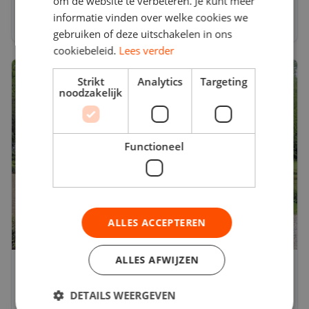
om de website te verbeteren. Je kunt meer
verandert, controle neemt toe en de gevolgen van
informatie vinden over welke cookies we
een onjuiste constructie kunnen groot zijn.
11 juni 2026
2 min
Chauffeur.nl neemt die onzekerheid volledig weg.
gebruiken of deze uitschakelen in ons
cookiebeleid.
Lees verder
Industrie Nieuws
Strikt
Analytics
Targeting
noodzakelijk
Functioneel
ALLES ACCEPTEREN
ALLES AFWIJZEN
Waarom een CCV-D1 certificaat -alleen-
niet voldoende is voor een
DETAILS WEERGEVEN