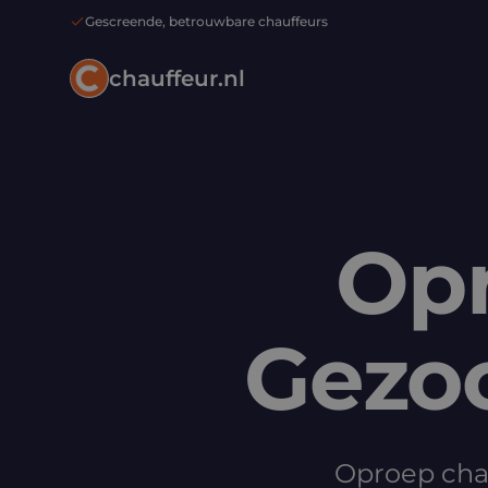
Gescreende, betrouwbare chauffeurs
chauffeur.nl
Opr
Gezoc
Oproep chau