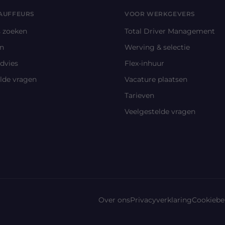
AUFFEURS
VOOR WERKGEVERS
s zoeken
Total Driver Management
en
Werving & selectie
advies
Flex-inhuur
lde vragen
Vacature plaatsen
Tarieven
Veelgestelde vragen
Over ons
Privacyverklaring
Cookiebe