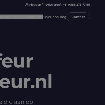
Inloggen / Registreren
+31 (0)88 278 77 88
gevers
Voor chauffeurs
Over ons
Blog
Contact
feur
eur.nl
eld u aan op