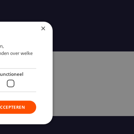
×
n,
inden over welke
unctioneel
ACCEPTEREN