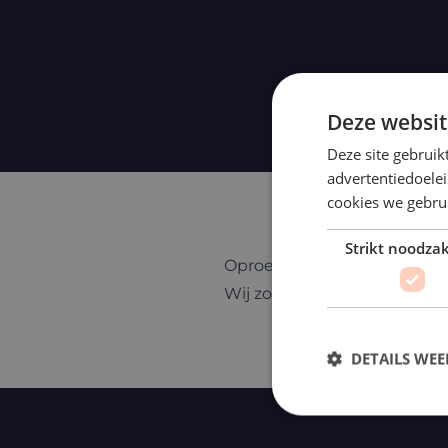
Deze websit
Deze site gebruik
advertentiedoele
cookies we gebrui
Strikt noodzak
Oproep Chauffeur Gezocht
Wij zoeken oproepkrachten v
DETAILS WE