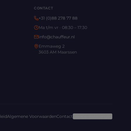
CONTACT
+31 (0)88 278 77 88
Ma t/m vr · 08:30 – 17:30
info@chauffeur.nl
Emmaweg 2
3603 AM Maarssen
leid
Algemene Voorwaarden
Contact
Cookie-instellingen