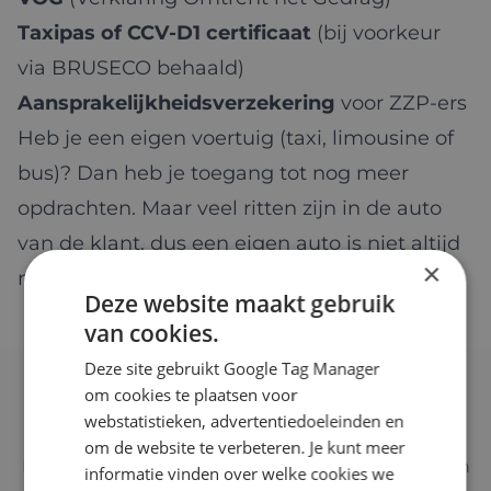
Taxipas of CCV-D1 certificaat
(bij voorkeur
via
BRUSECO
behaald)
Aansprakelijkheidsverzekering
voor ZZP-ers
Heb je een eigen voertuig (taxi, limousine of
bus)? Dan heb je toegang tot nog meer
opdrachten. Maar veel ritten zijn in de auto
van de klant, dus een eigen auto is niet altijd
×
nodig.
Deze website maakt gebruik
van cookies.
Deze site gebruikt Google Tag Manager
om cookies te plaatsen voor
Wat verdien je als ZZP chauffeur?
webstatistieken, advertentiedoeleinden en
om de website te verbeteren. Je kunt meer
Indicatieve uurtarieven, afhankelijk van ervaring en
informatie vinden over welke cookies we