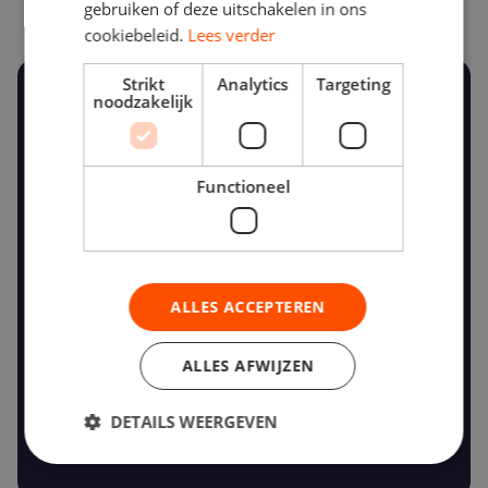
type werk
gebruiken of deze uitschakelen in ons
cookiebeleid.
Lees verder
Strikt
Analytics
Targeting
noodzakelijk
€ 21+
€ 30+
Functioneel
Chauffeur zonder
CCV-D1 gecertificeerd
certificering
directiechauffeur
ALLES ACCEPTEREN
€ 40+
ALLES AFWIJZEN
CCV-D2
gecertificeerd of C / D
DETAILS WEERGEVEN
rijbewijs