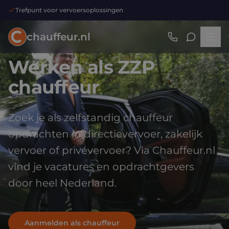
Trefpunt voor vervoersoplossingen
chauffeur.nl
Werken als ZZP
chauffeur
Zoek je als zelfstandig chauffeur
opdrachten in directievervoer, zakelijk
vervoer of privévervoer? Via Chauffeur.nl
vind je vacatures en opdrachtgevers
door heel Nederland.
Aanmelden als chauffeur